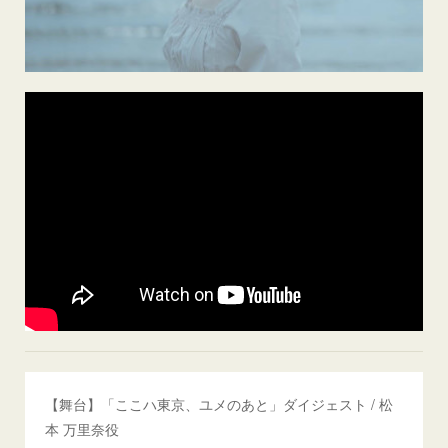
【舞台】「ここハ東京、ユメのあと」ダイジェスト / 松
本 万里奈役