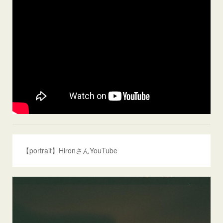
【portrait】HironさんYouTube