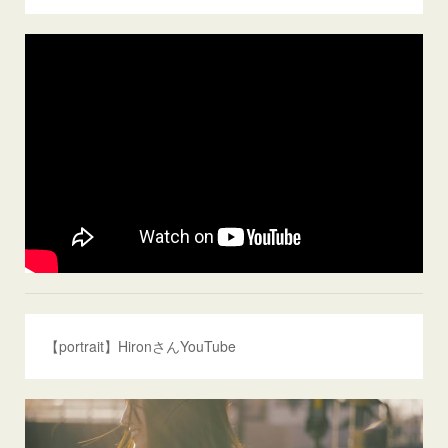
【portrait】HironさんYouTube