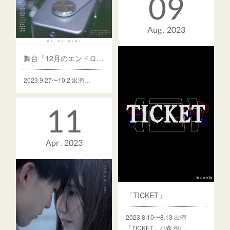
09
Aug
2023
舞台「12月のエンドロール」
2023.9.27〜10.2 出演…
11
Apr
2023
「TICKET」
2023.8.10〜8.13 出演
「TICKET」小森 役/…