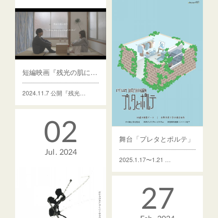
短編映画『残光の肌に沈む』
2024.11.7 公開『残光…
02
舞台「プレタとポルテ」
Jul
2024
2025.1.17〜1.21 …
27